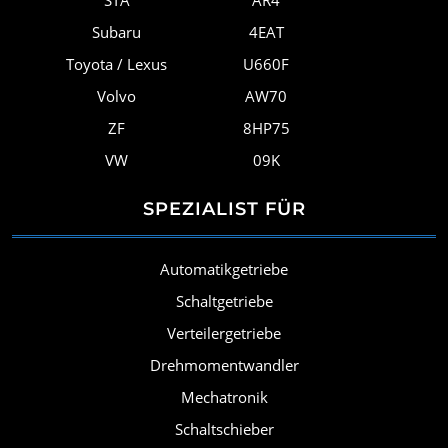
STA
AR4
Subaru
4EAT
Toyota / Lexus
U660F
Volvo
AW70
ZF
8HP75
VW
09K
SPEZIALIST FÜR
Automatikgetriebe
Schaltgetriebe
Verteilergetriebe
Drehmomentwandler
Mechatronik
Schaltschieber